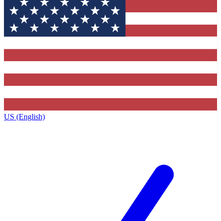
US (English)