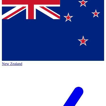
New Zealand