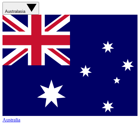
Australasia
Australia