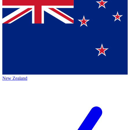
New Zealand