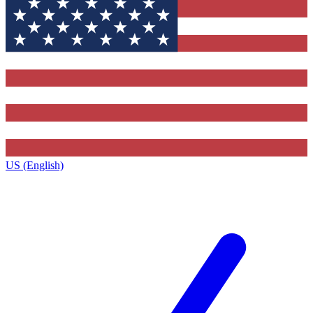
US (English)