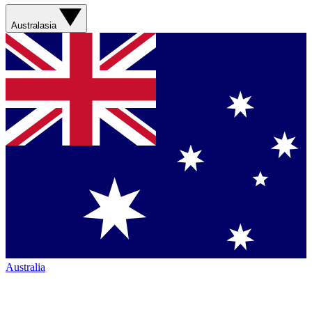
Australasia
Australia