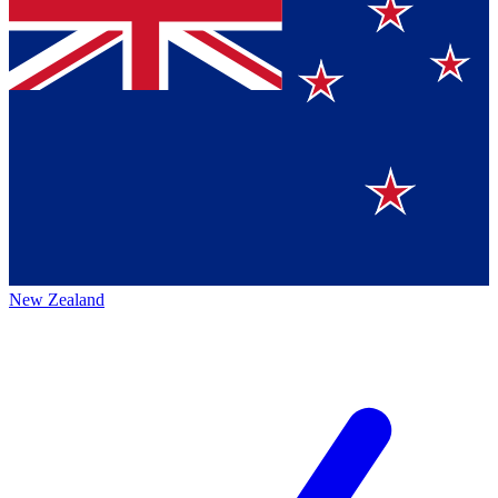
New Zealand