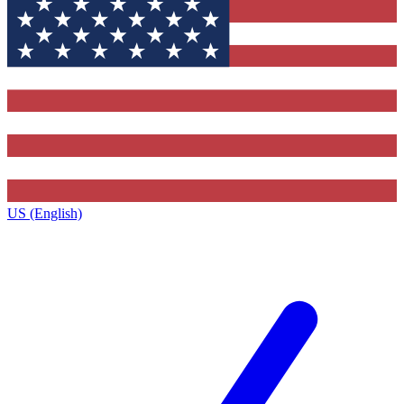
US (English)