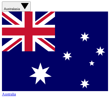
Australasia
Australia