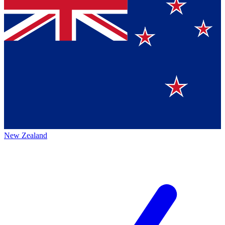
New Zealand