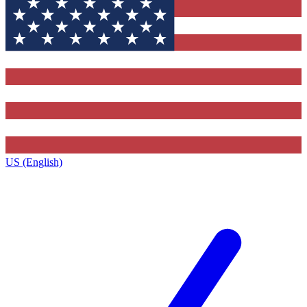
US (English)