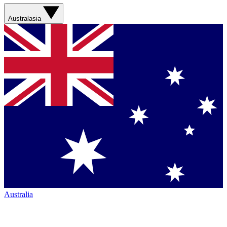
Australasia
Australia