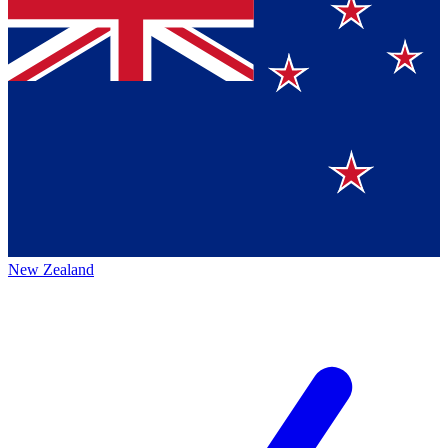
New Zealand