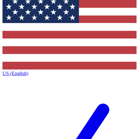
US (English)