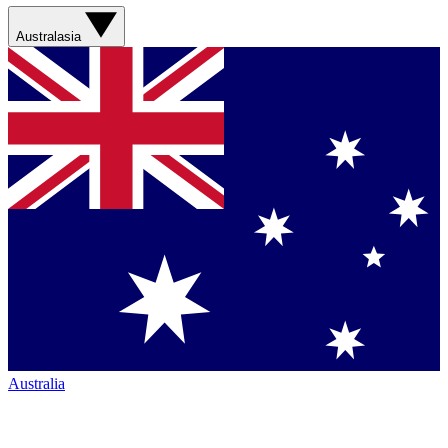
Australasia
Australia