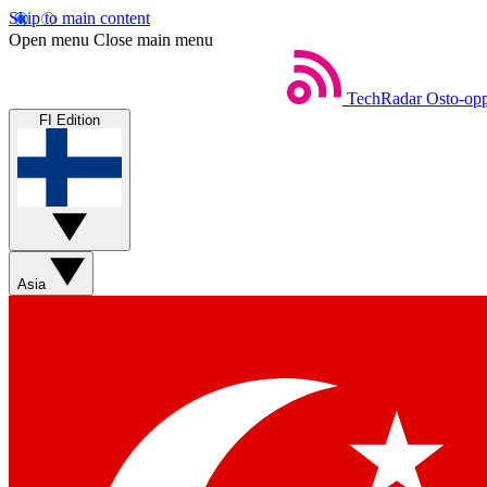
Skip to main content
Open menu
Close main menu
TechRadar
Osto-opp
FI Edition
Asia