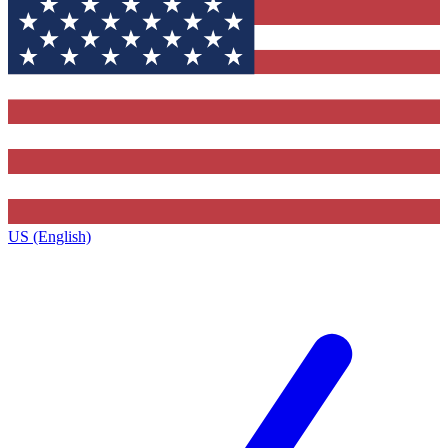
US (English)