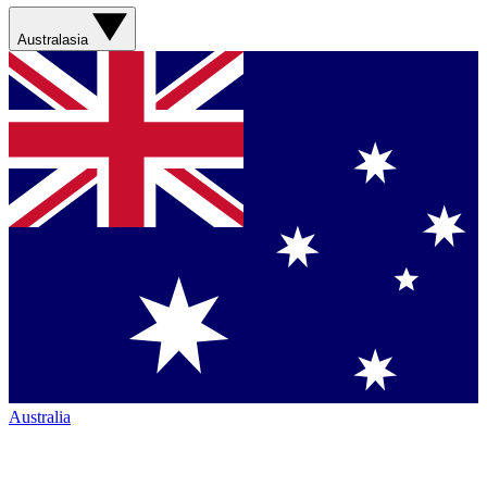
Australasia
Australia