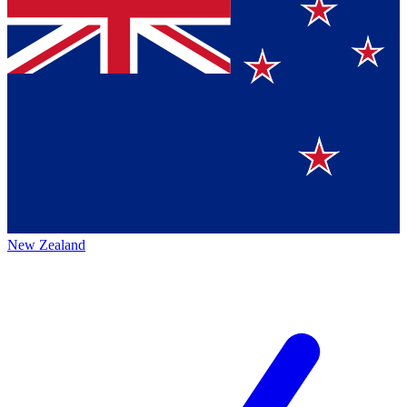
New Zealand