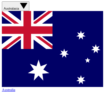
Australasia
Australia