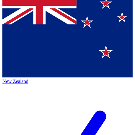
New Zealand