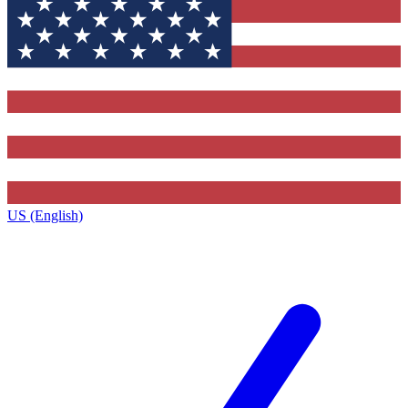
US (English)