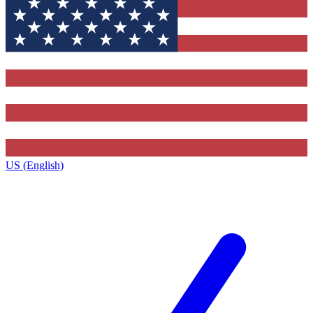
US (English)