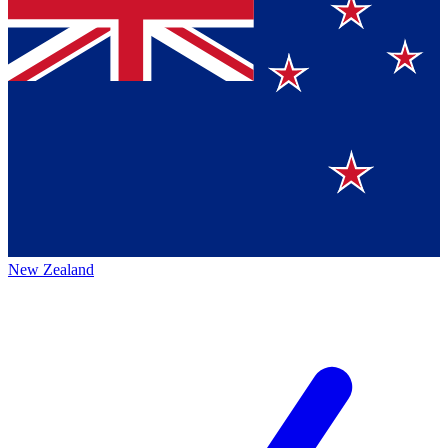
New Zealand