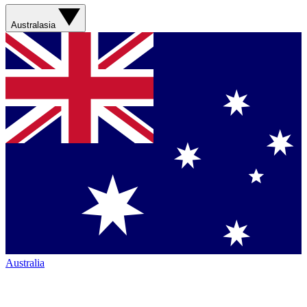
Australasia
Australia