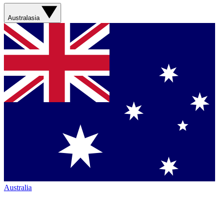
Australasia
Australia