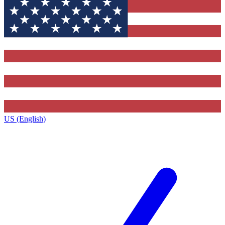
US (English)