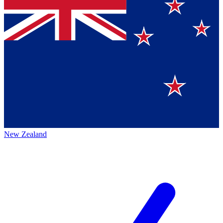
New Zealand