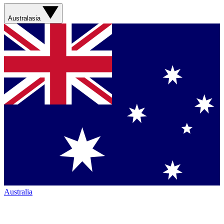
Australasia
Australia