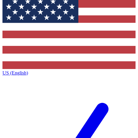
US (English)