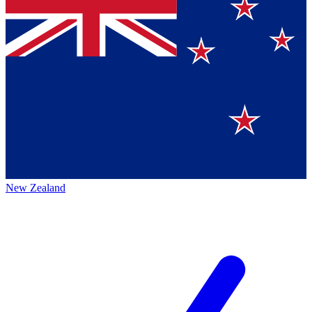
New Zealand