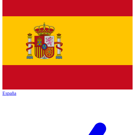
España