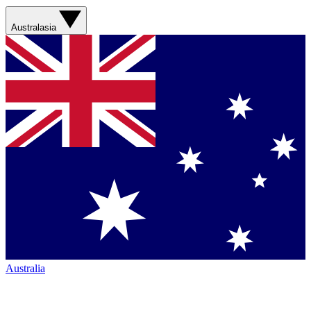
Australasia
Australia