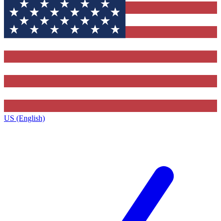
US (English)