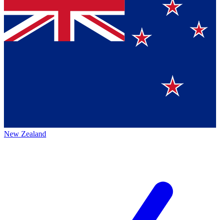
New Zealand