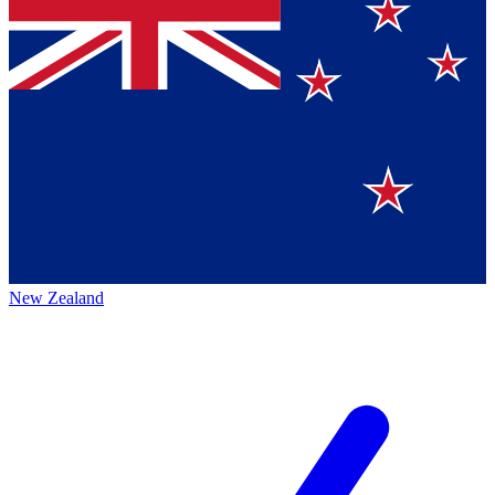
New Zealand