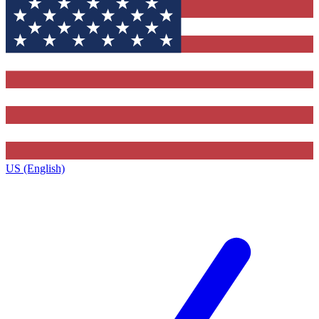
US (English)