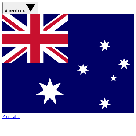
Australasia
Australia