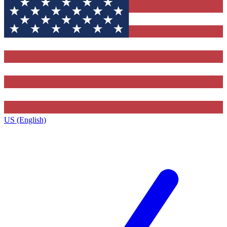
US (English)