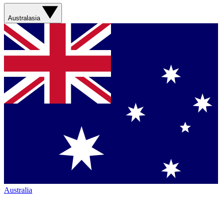
Australasia
Australia