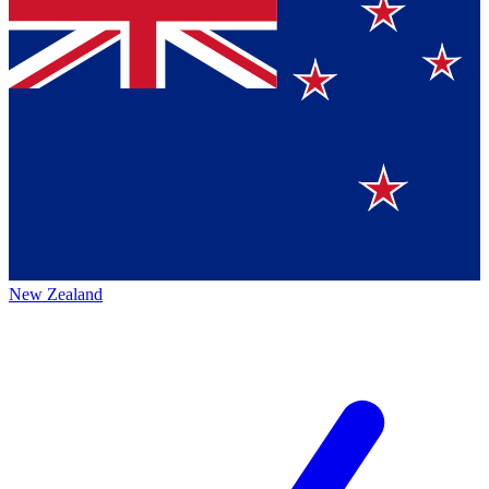
New Zealand