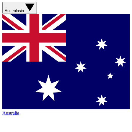
Australasia
Australia