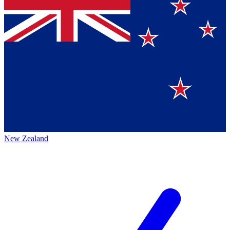
New Zealand