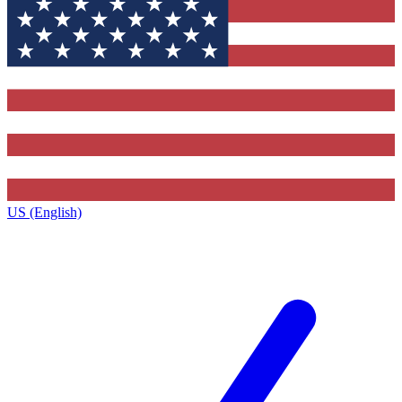
US (English)