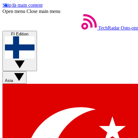
Skip to main content
Open menu
Close main menu
TechRadar
Osto-opp
FI Edition
Asia