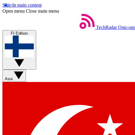
Skip to main content
Open menu
Close main menu
TechRadar
Osto-opp
FI Edition
Asia