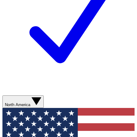
North America