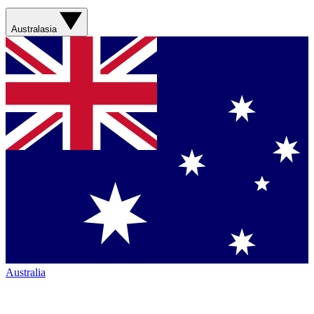
Australasia
Australia