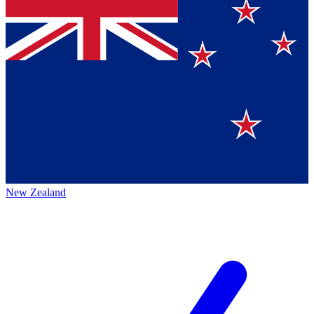
New Zealand