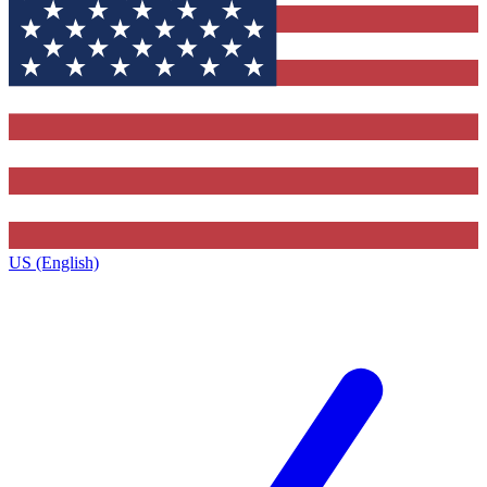
US (English)