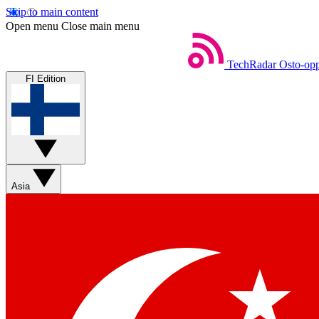
Skip to main content
Open menu
Close main menu
TechRadar
Osto-opp
FI Edition
Asia