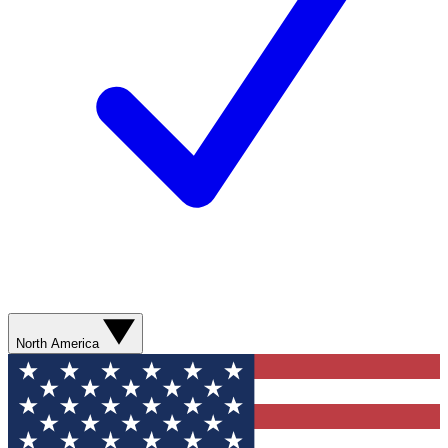
North America