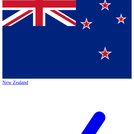
New Zealand