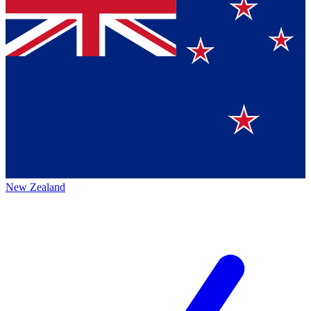
New Zealand