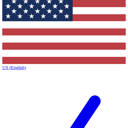
US (English)