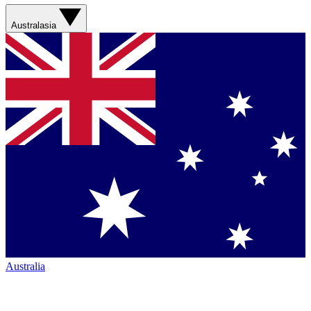
Australasia
Australia