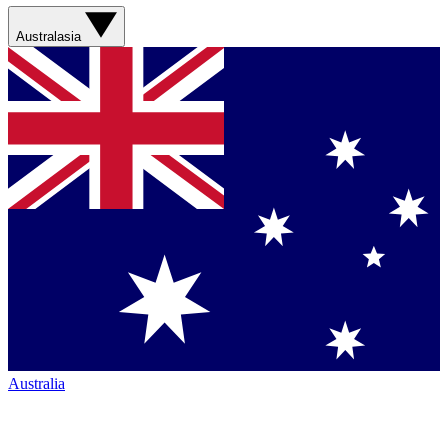
Australasia
Australia