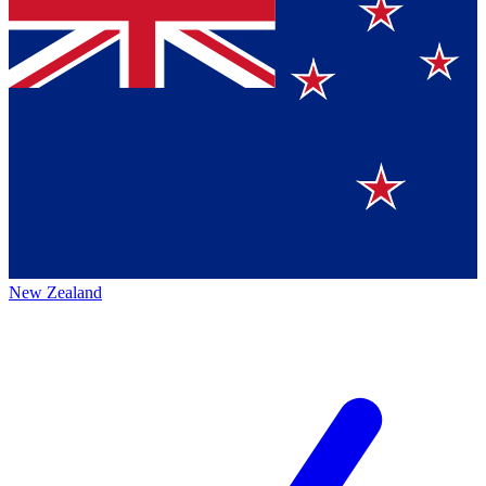
New Zealand