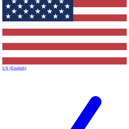
US (English)