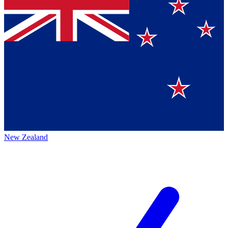
New Zealand