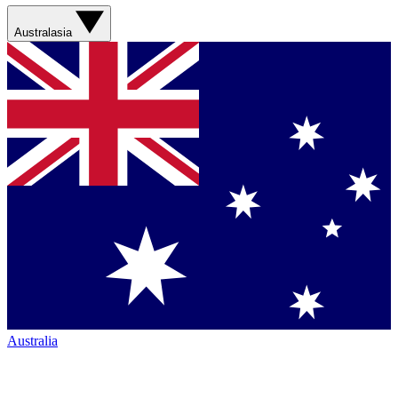
Australasia
Australia