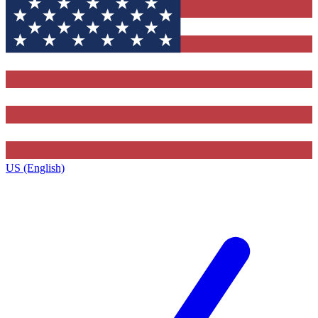
US (English)