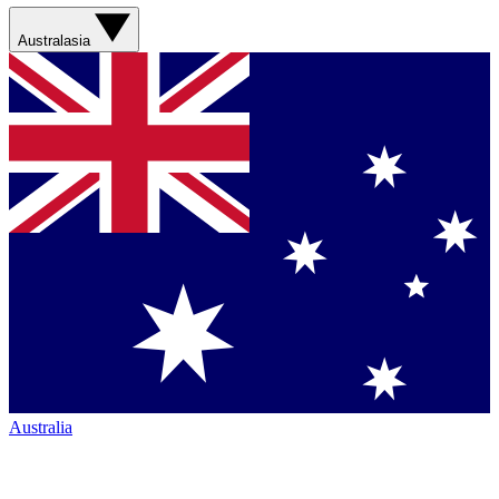
Australasia
Australia