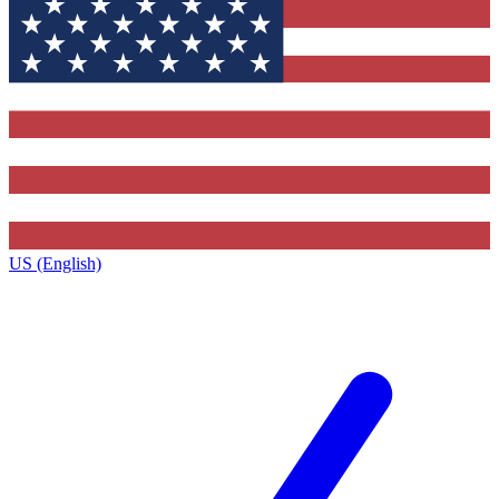
US (English)