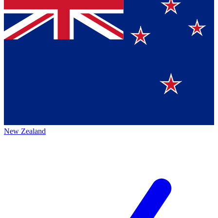
New Zealand