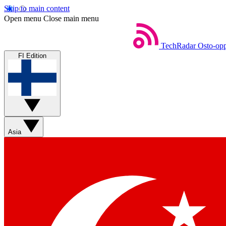
Skip to main content
Open menu
Close main menu
TechRadar
Osto-opp
FI Edition
Asia