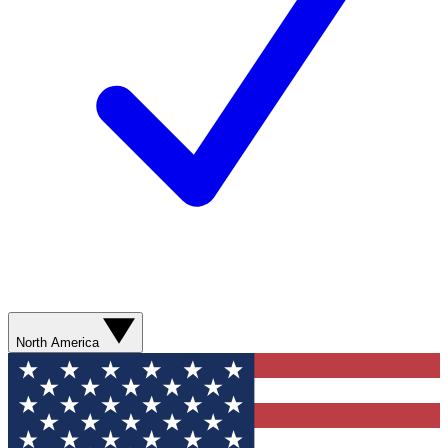
North America