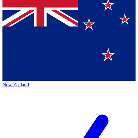
New Zealand