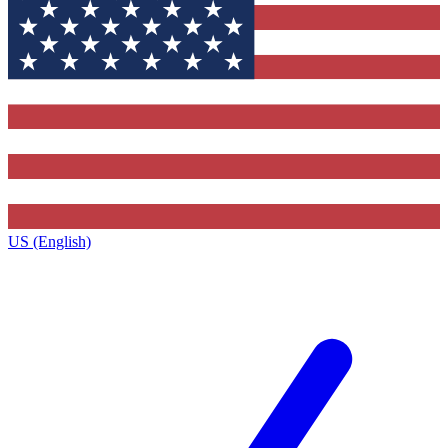
US (English)