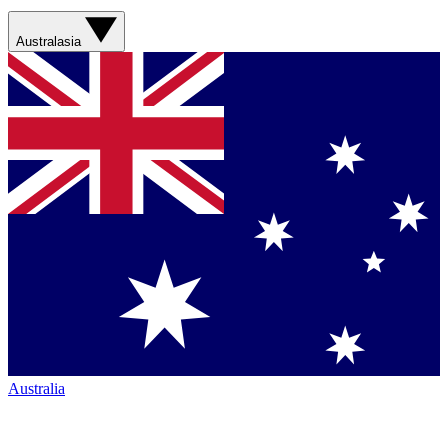
Australasia
Australia