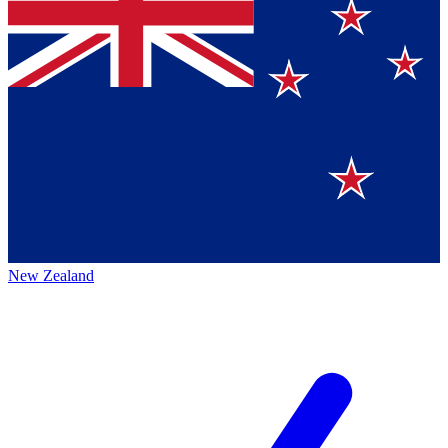
New Zealand