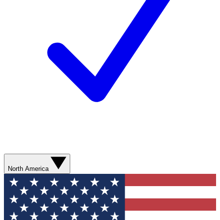
North America