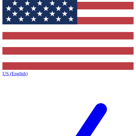
US (English)