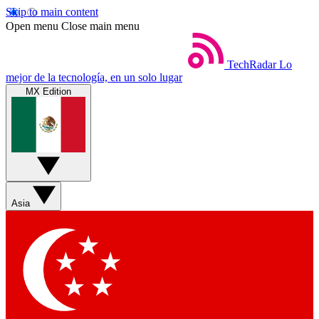
Skip to main content
Open menu
Close main menu
TechRadar
Lo
mejor de la tecnología, en un solo lugar
MX Edition
Asia