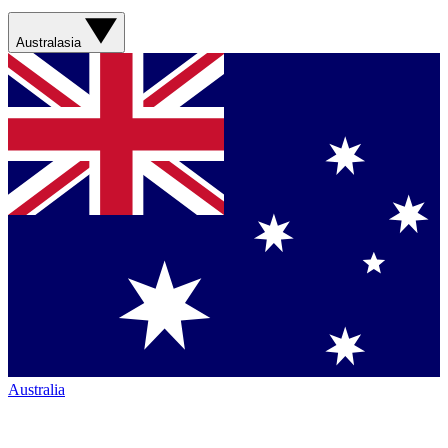
Australasia
Australia