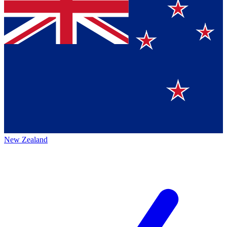
New Zealand