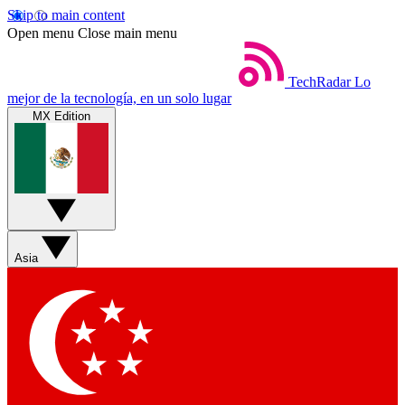
Skip to main content
Open menu
Close main menu
TechRadar
Lo
mejor de la tecnología, en un solo lugar
MX Edition
Asia