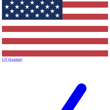
US (English)