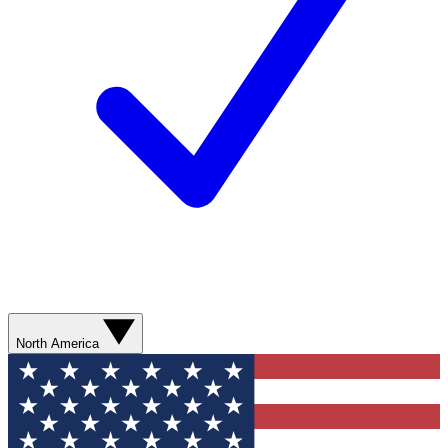
North America