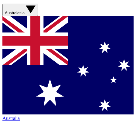
Australasia
Australia