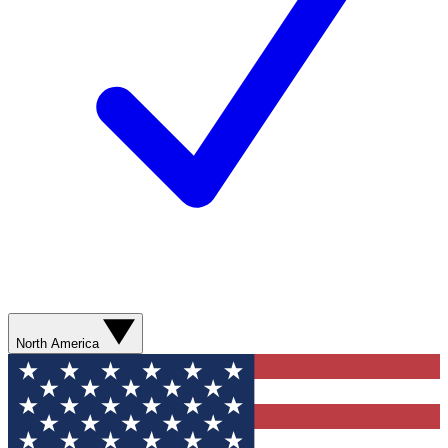
North America