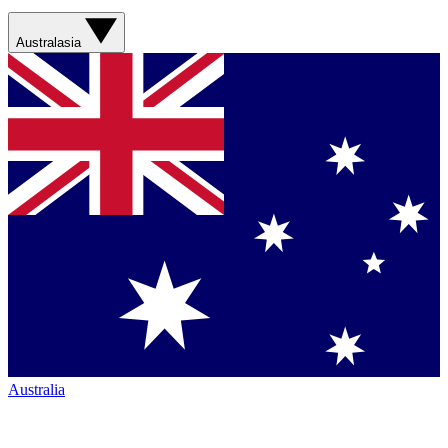
Australasia
Australia