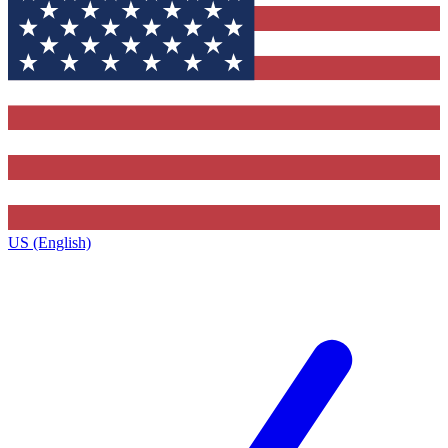
US (English)