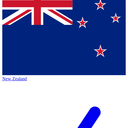
New Zealand