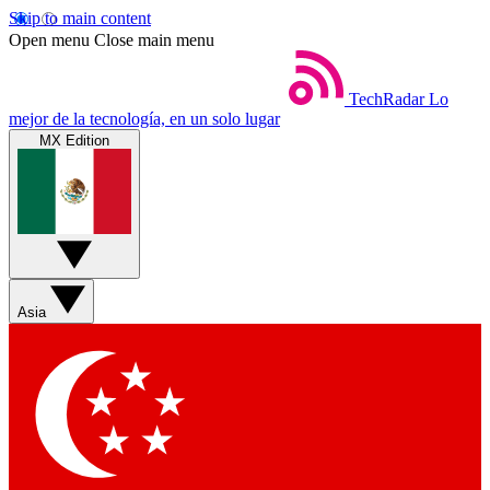
Skip to main content
Open menu
Close main menu
TechRadar
Lo
mejor de la tecnología, en un solo lugar
MX Edition
Asia