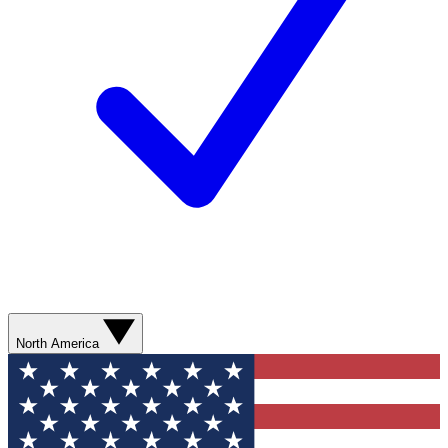
North America