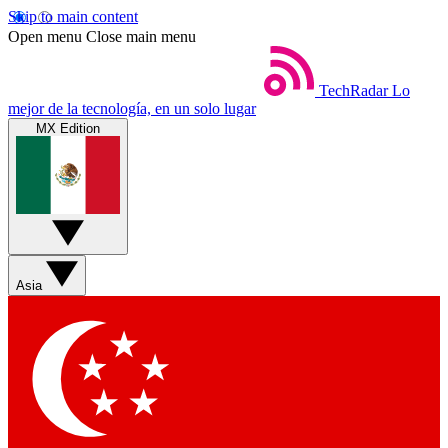
Skip to main content
Open menu
Close main menu
TechRadar
Lo
mejor de la tecnología, en un solo lugar
MX Edition
Asia