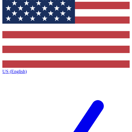
US (English)