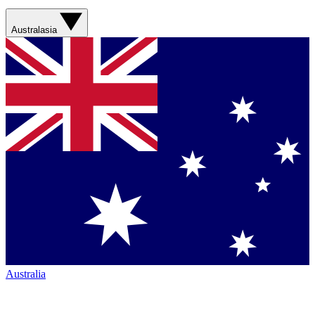
Australasia
Australia