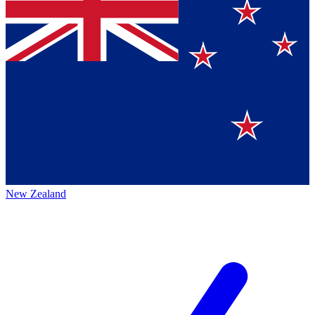
New Zealand