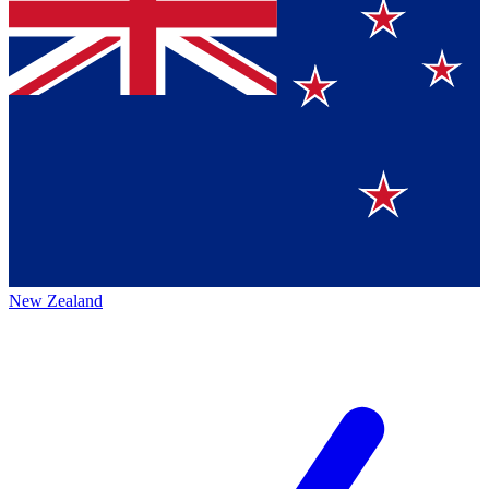
New Zealand