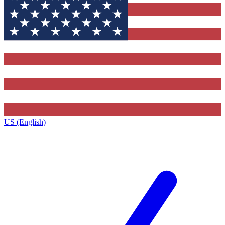
US (English)