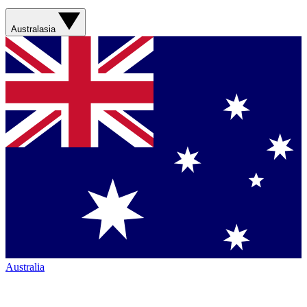
Australasia
Australia