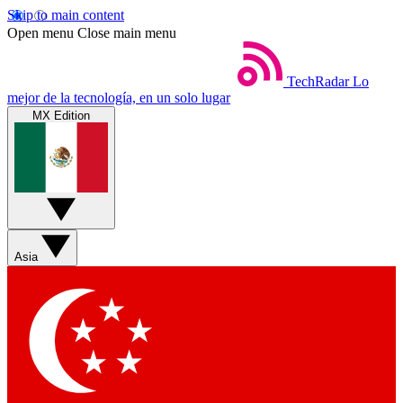
Skip to main content
Open menu
Close main menu
TechRadar
Lo
mejor de la tecnología, en un solo lugar
MX Edition
Asia