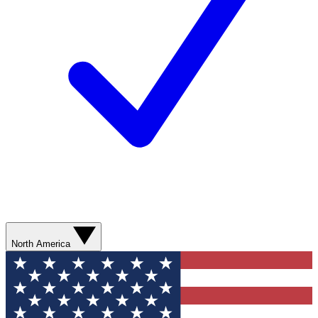
North America