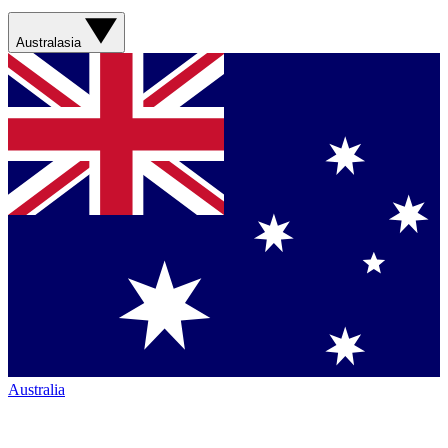
Australasia
Australia