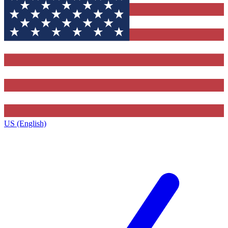
US (English)