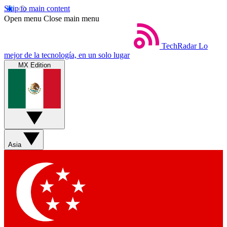
Skip to main content
Open menu
Close main menu
TechRadar
Lo
mejor de la tecnología, en un solo lugar
MX Edition
Asia