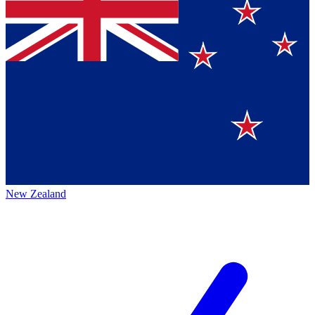
New Zealand