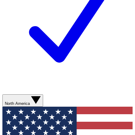
North America