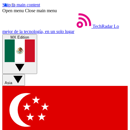
Skip to main content
Open menu
Close main menu
TechRadar
Lo
mejor de la tecnología, en un solo lugar
MX Edition
Asia