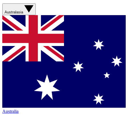
Australasia
Australia