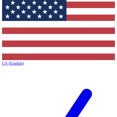
US (English)