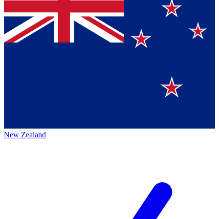
New Zealand