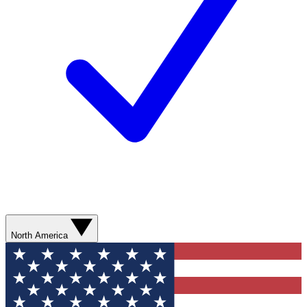
North America