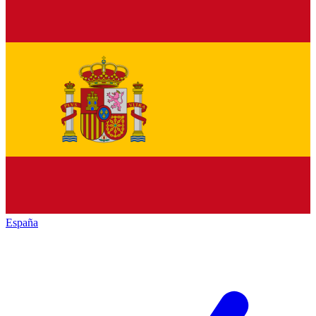
España