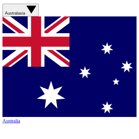
Australasia
Australia