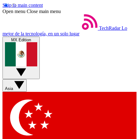
Skip to main content
Open menu
Close main menu
TechRadar
Lo
mejor de la tecnología, en un solo lugar
MX Edition
Asia