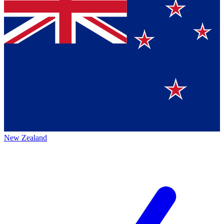
New Zealand