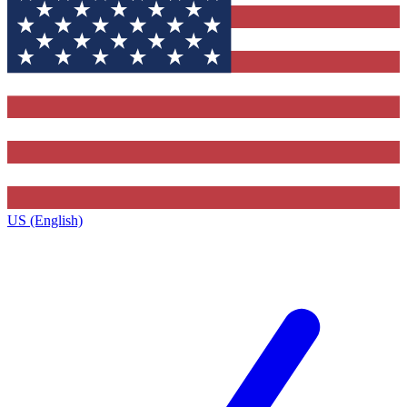
US (English)