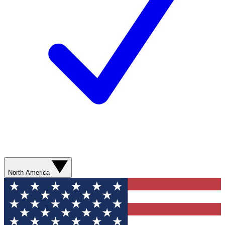
North America