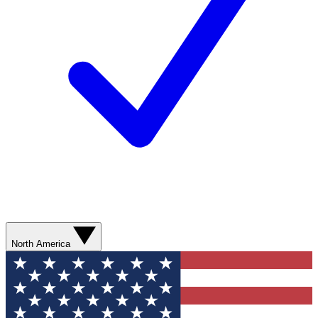
North America