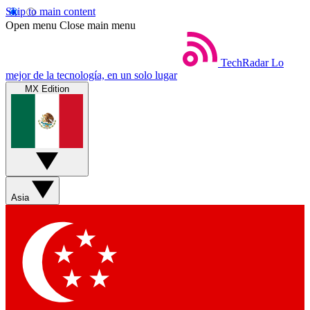
Skip to main content
Open menu
Close main menu
TechRadar
Lo
mejor de la tecnología, en un solo lugar
MX Edition
Asia