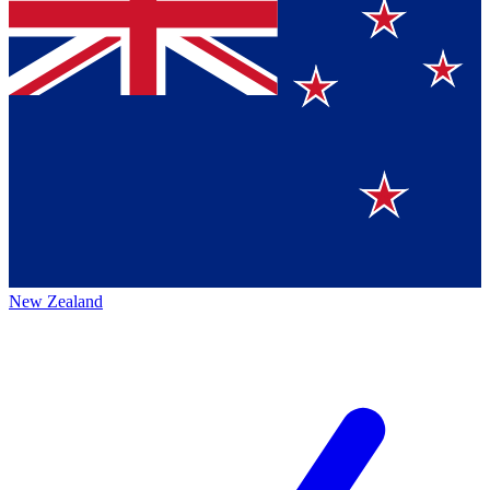
New Zealand