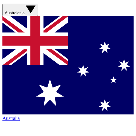
Australasia
Australia