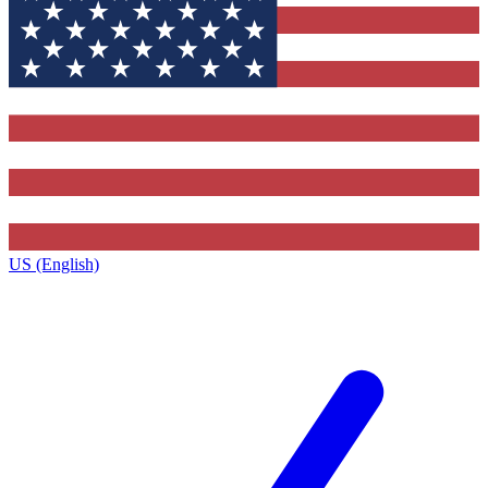
US (English)