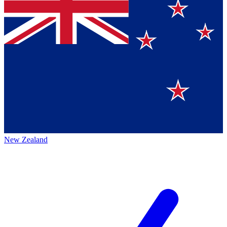
New Zealand