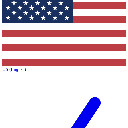
US (English)