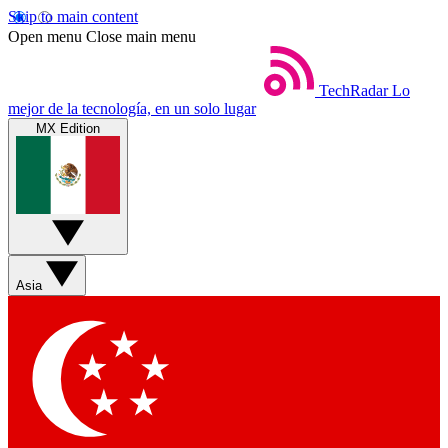
Skip to main content
Open menu
Close main menu
TechRadar
Lo
mejor de la tecnología, en un solo lugar
MX Edition
Asia