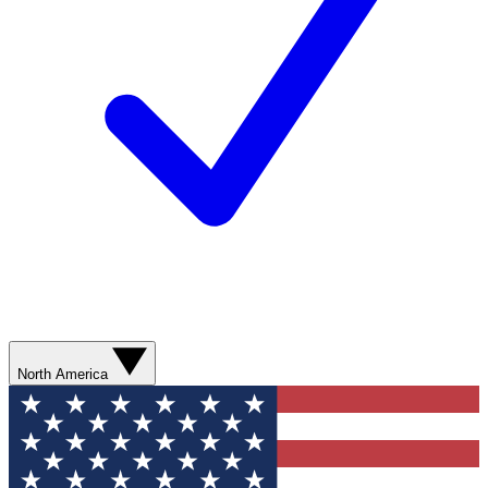
North America