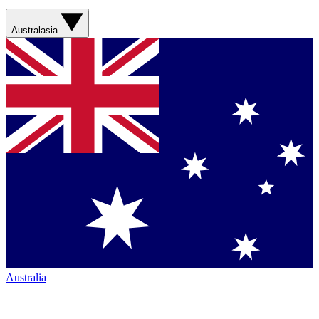
Australasia
Australia