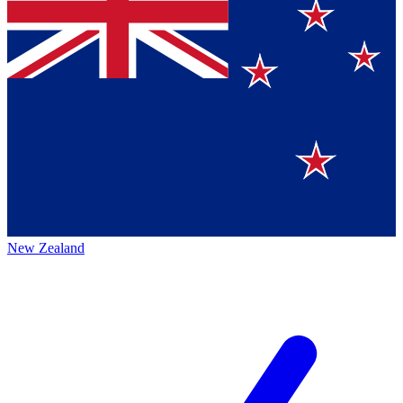
New Zealand