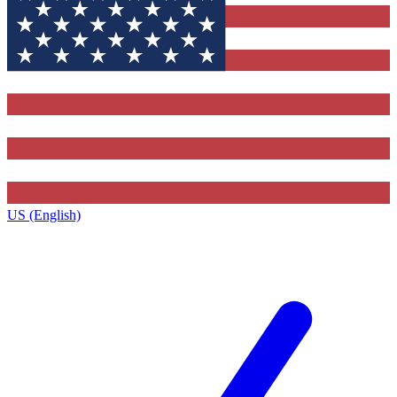
US (English)