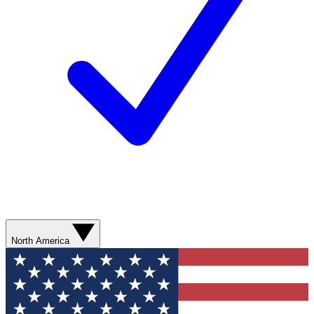
North America