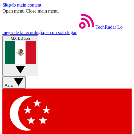
Skip to main content
Open menu
Close main menu
TechRadar
Lo
mejor de la tecnología, en un solo lugar
MX Edition
Asia