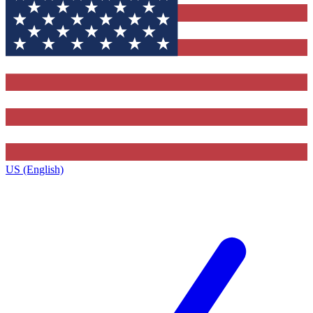
US (English)