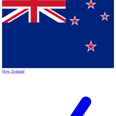
New Zealand