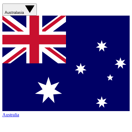
Australasia
Australia