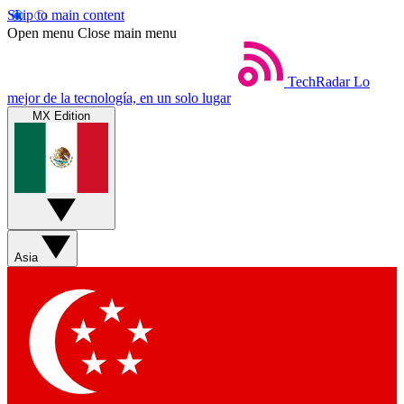
Skip to main content
Open menu
Close main menu
TechRadar
Lo
mejor de la tecnología, en un solo lugar
MX Edition
Asia