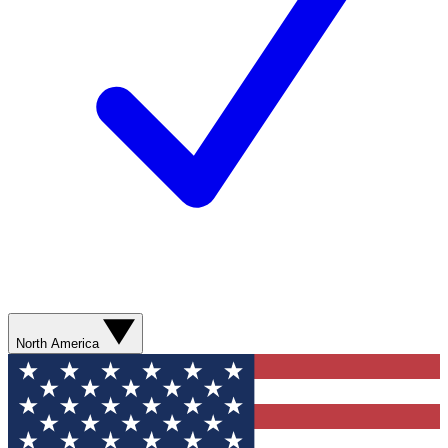
North America