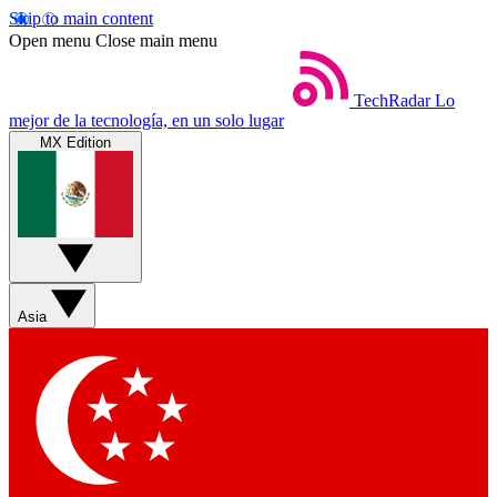
Skip to main content
Open menu
Close main menu
TechRadar
Lo
mejor de la tecnología, en un solo lugar
MX Edition
Asia