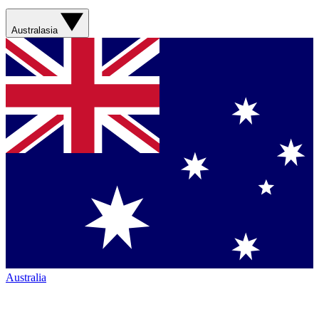
Australasia
Australia