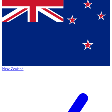
New Zealand