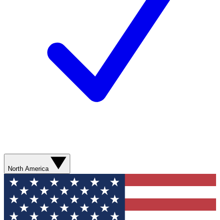
North America