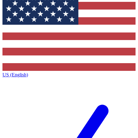
US (English)