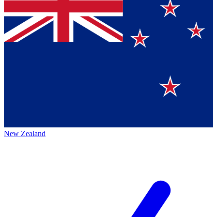
New Zealand