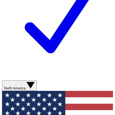
North America