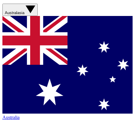
Australasia
Australia