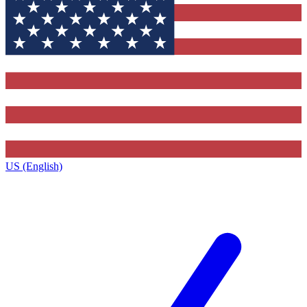
US (English)