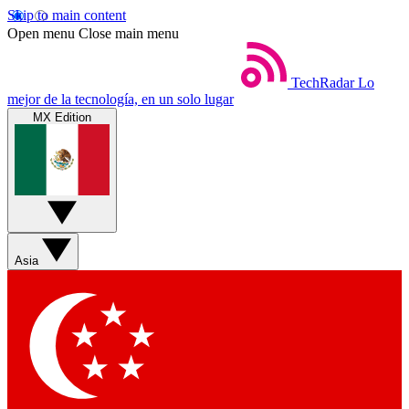
Skip to main content
Open menu
Close main menu
TechRadar
Lo
mejor de la tecnología, en un solo lugar
MX Edition
Asia