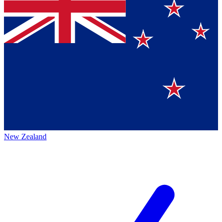
New Zealand