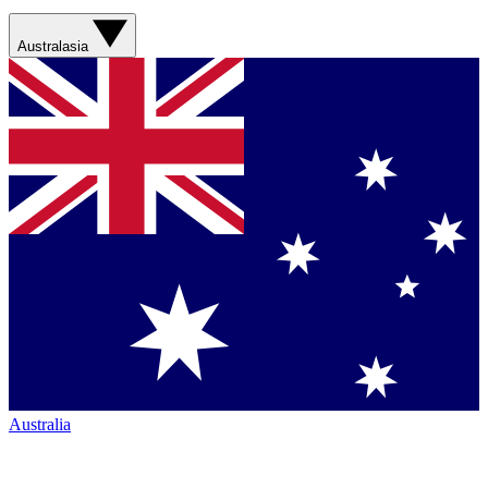
Australasia
Australia