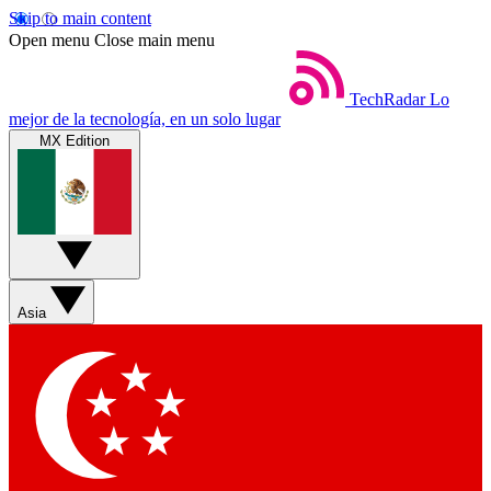
Skip to main content
Open menu
Close main menu
TechRadar
Lo
mejor de la tecnología, en un solo lugar
MX Edition
Asia