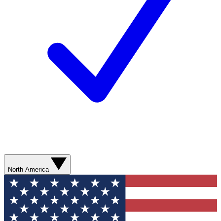
North America