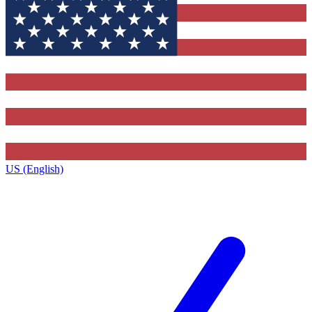
US (English)