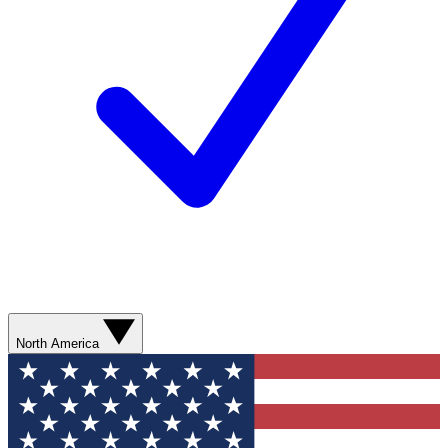
North America