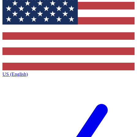
US (English)