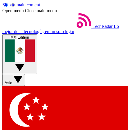
Skip to main content
Open menu
Close main menu
TechRadar
Lo
mejor de la tecnología, en un solo lugar
MX Edition
Asia