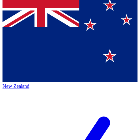
New Zealand