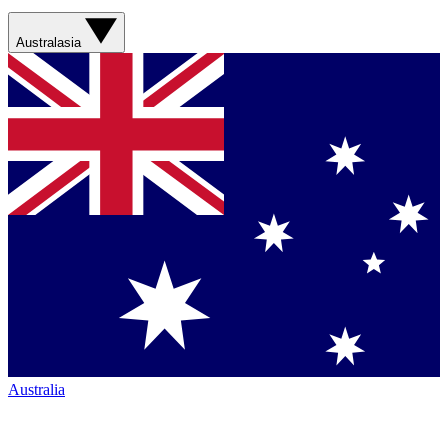
Australasia
Australia