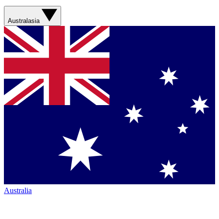
Australasia
Australia