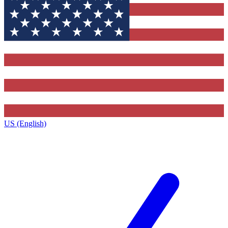
US (English)