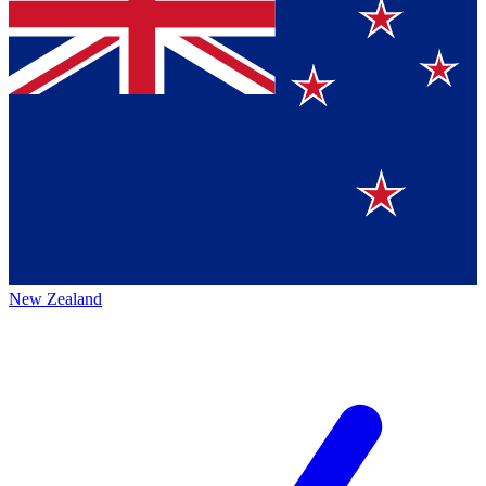
New Zealand