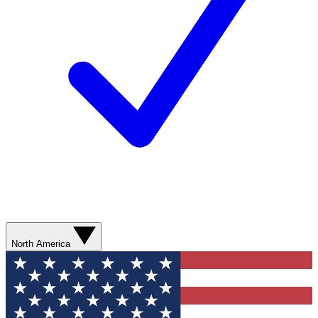
North America