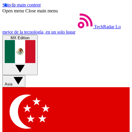
Skip to main content
Open menu
Close main menu
TechRadar
Lo
mejor de la tecnología, en un solo lugar
MX Edition
Asia