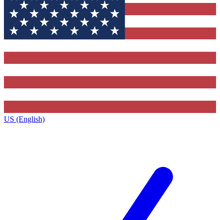
US (English)