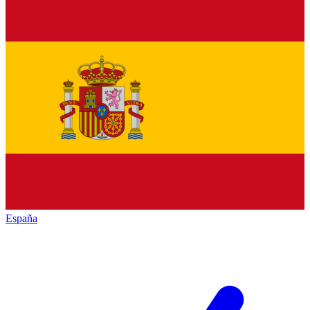
España