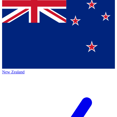
New Zealand