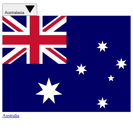
Australasia
Australia