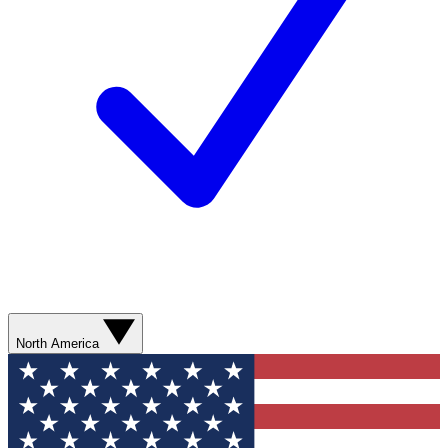
North America