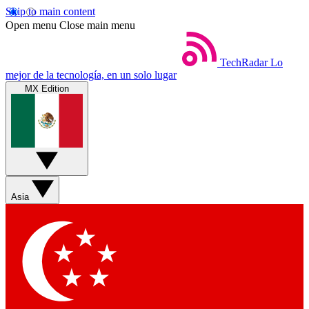
Skip to main content
Open menu
Close main menu
TechRadar
Lo
mejor de la tecnología, en un solo lugar
MX Edition
Asia