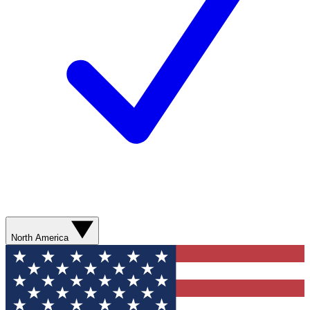
North America