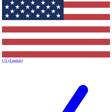
US (English)