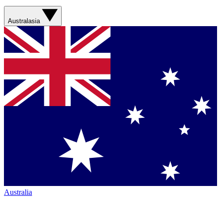
Australasia
Australia