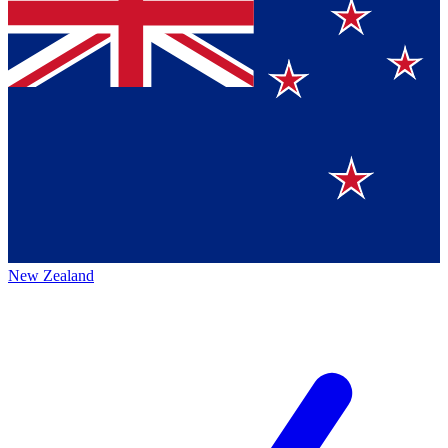
New Zealand