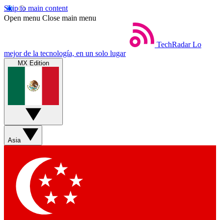
Skip to main content
Open menu
Close main menu
TechRadar
Lo
mejor de la tecnología, en un solo lugar
MX Edition
Asia