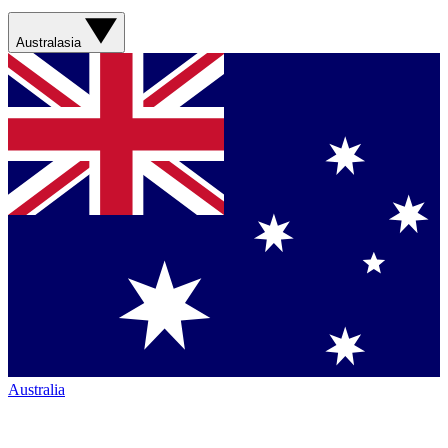
Australasia
Australia