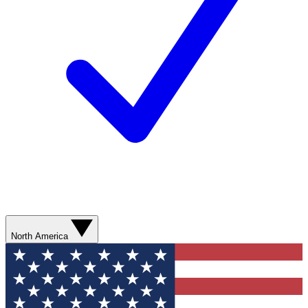
North America