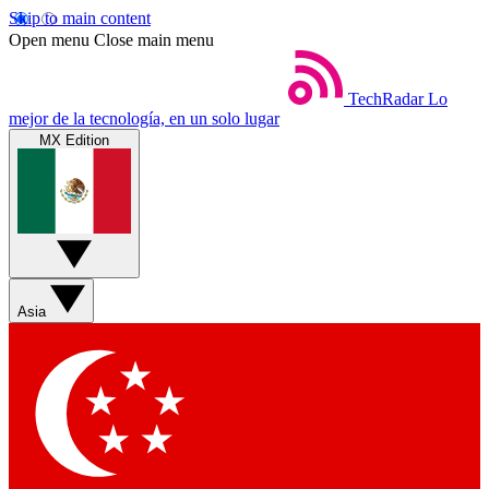
Skip to main content
Open menu
Close main menu
TechRadar
Lo
mejor de la tecnología, en un solo lugar
MX Edition
Asia