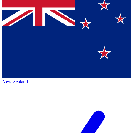
New Zealand