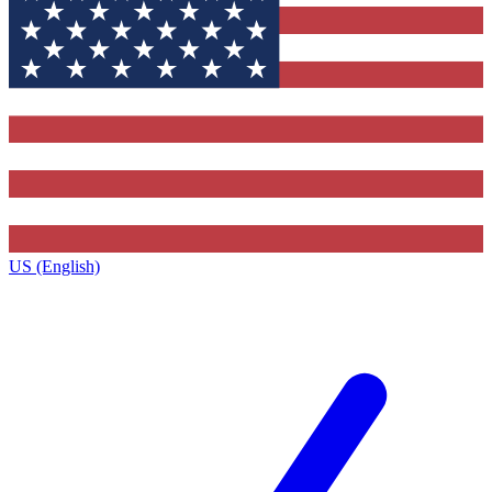
US (English)