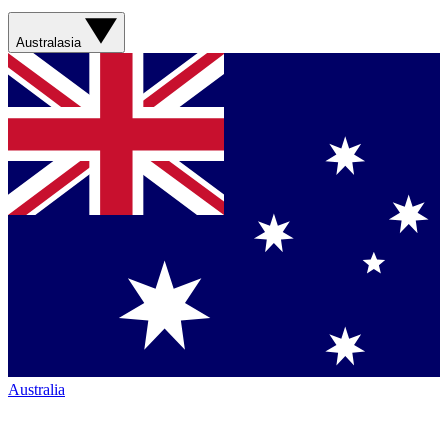
Australasia
Australia