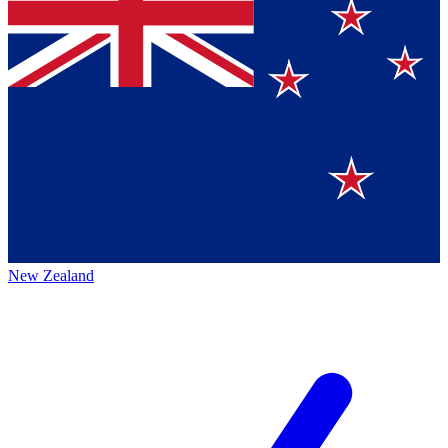
New Zealand