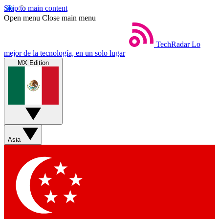
Skip to main content
Open menu
Close main menu
TechRadar
Lo
mejor de la tecnología, en un solo lugar
MX Edition
Asia