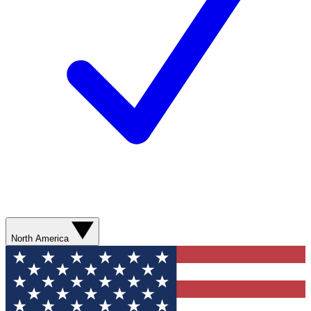
North America