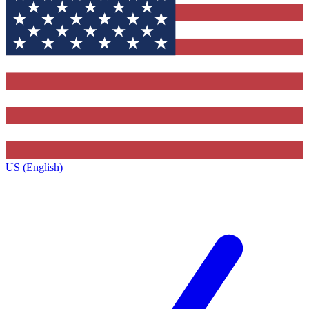
US (English)