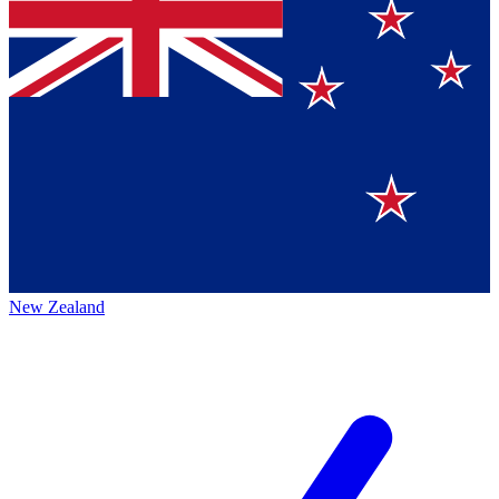
New Zealand