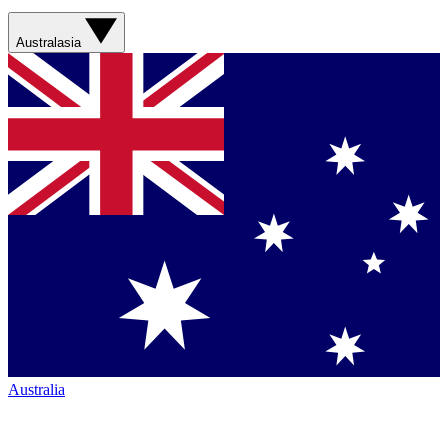
Australasia
Australia