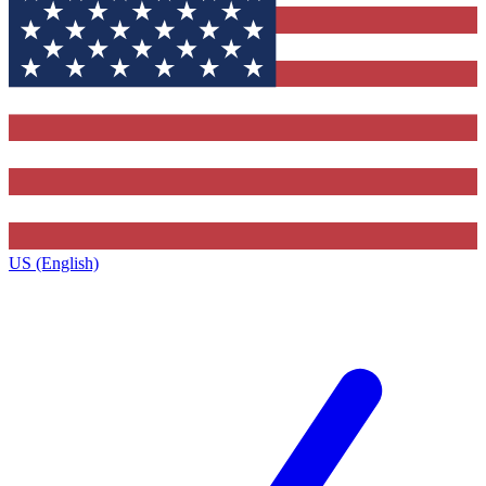
US (English)