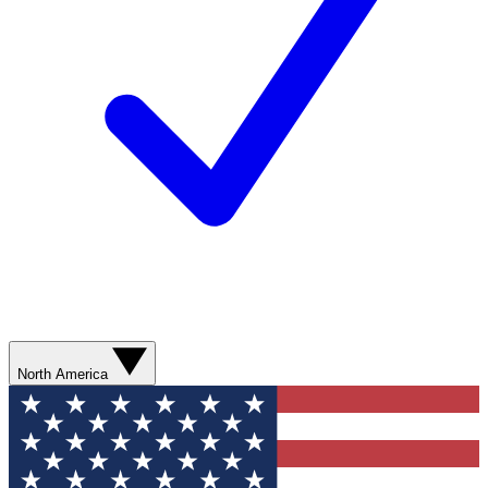
North America