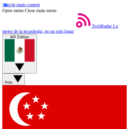
Skip to main content
Open menu
Close main menu
TechRadar
Lo
mejor de la tecnología, en un solo lugar
MX Edition
Asia