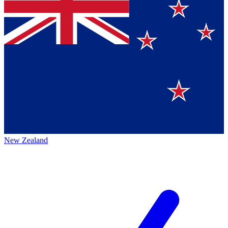
New Zealand