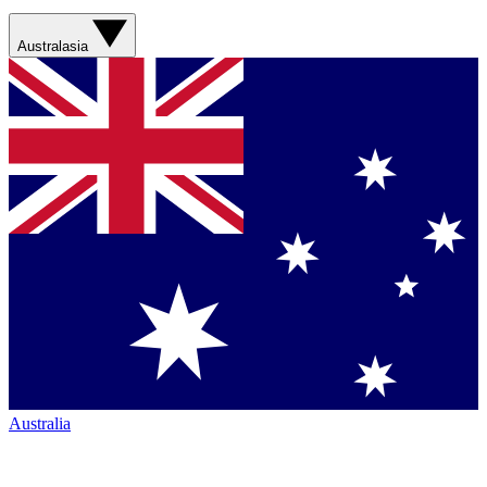
Australasia
Australia