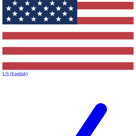
US (English)