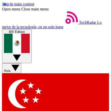
Skip to main content
Open menu
Close main menu
TechRadar
Lo
mejor de la tecnología, en un solo lugar
MX Edition
Asia