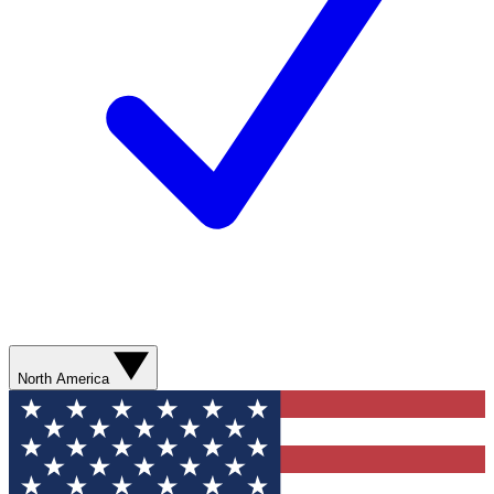
North America