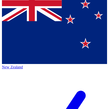
New Zealand