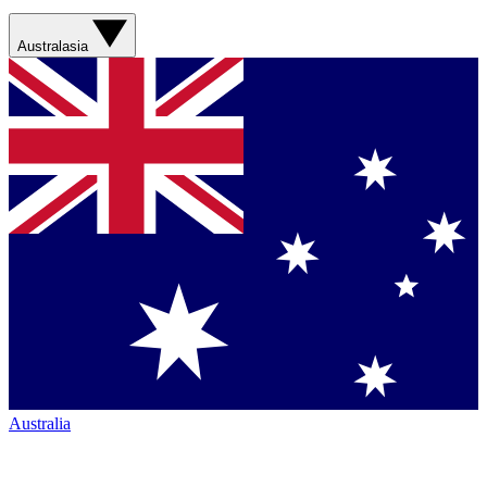
Australasia
Australia