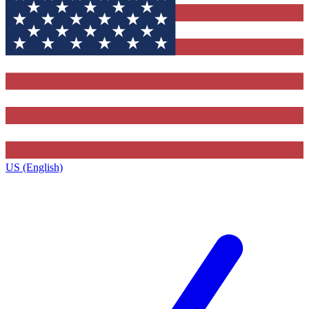
US (English)