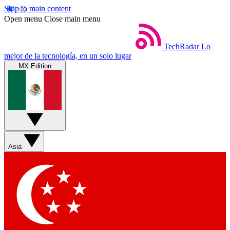
Skip to main content
Open menu
Close main menu
TechRadar
Lo
mejor de la tecnología, en un solo lugar
MX Edition
Asia