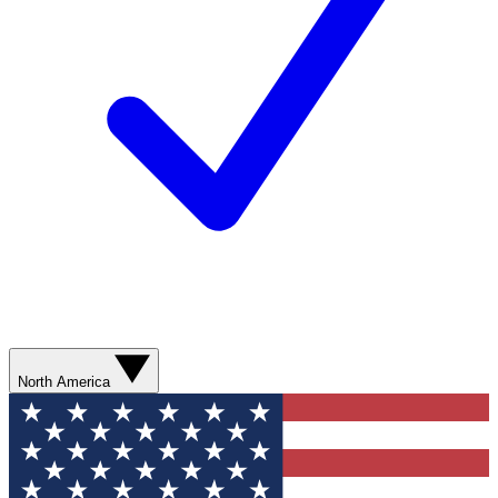
North America